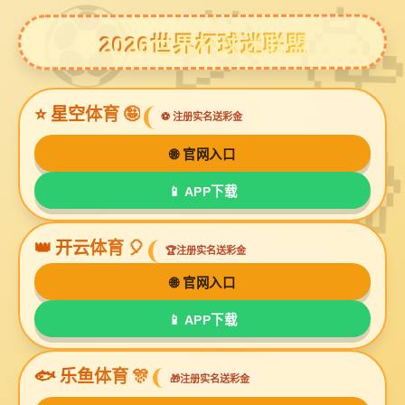
龙8long8
您好，欢迎光临上海商务租车公司|上海旅游大巴租赁|上海班
车租赁公司！
设为龙8long8
|
加入收藏
网站龙8long8
关于龙8-long8·(国际)唯一官方网站
车型展示
服务项目
精品展示
新闻动态
联系龙8-long8·(国际)唯一官方网站
企业优势
精品租车
＊新活动