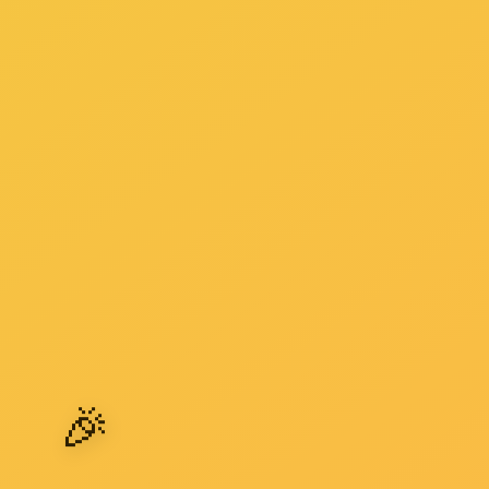
商务车龙8-long8·(国际)唯一官方网站
联系龙8-long8·(国际)唯一官方网站
电话号码：
021-69893008
手机号码：
13122570965
手机号码：
13040634556
地址：
上海市嘉定区曹安公路威隆大厦1718号609室
新闻动态
您的位置：
龙8long8
>>
＊新资讯
>>
小故障可以“闻”出来