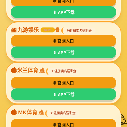
轿车龙8-long8·(国际)唯一官方网站
商务车龙8-long8·(国际)唯一官方网站