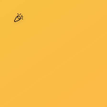
商务车龙8-long8·(国际)唯一官方网站
联系龙8-long8·(国际)唯一官方网站
电话号码：
021-69893008
手机号码：
13122570965
手机号码：
13040634556
地址：
上海市嘉定区曹安公路威隆大厦1718号609室
服务项目
您的位置：
龙8long8
>>
服务内容
>>
长期租车
长期租车