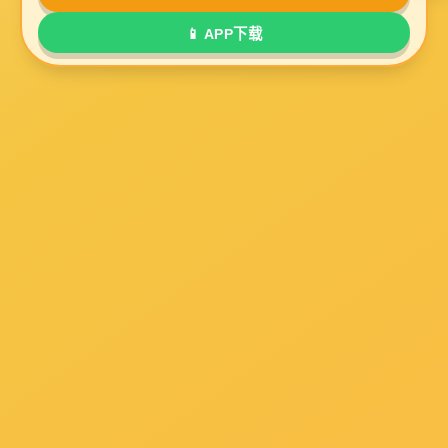
奔驰凌特
大巴
大巴龙8-long8·(国际)唯一官方网站