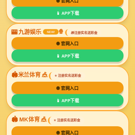
大巴龙8-long8·(国际)唯一官方网站
上海包车
福特全顺
考斯特
别克
新品展示
产品名称