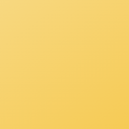
上海包车
福特全顺
考斯特
别克
新品展示
产品名称