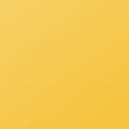
轿车龙8-long8·(国际)唯一官方网站
商务车龙8-long8·(国际)唯一官方网站