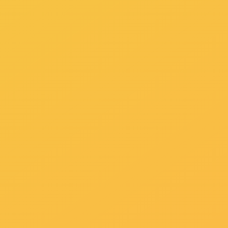
商务车龙8-long8·(国际)唯一官方网站
联系龙8-long8·(国际)唯一官方网站
电话号码：
021-69893008
手机号码：
13122570965
手机号码：
13040634556
地址：
上海市嘉定区曹安公路威隆大厦1718号609室
帕萨特
您的位置：
龙8long8
>>
商务租车
>>
帕萨特
品牌：
全部