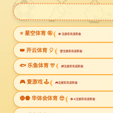
龙8long8
您好，欢迎光临上海商务租车公司|上海旅游大巴租赁|上海班
设为龙8long8
|
加入收藏
网站龙8long8
关于龙8-long8·(国际)唯一官方网站
车型展示
服务项目
精品展示
新闻动态
联系龙8-long8·(国际)唯一官方网站
企业优势
精品租车
＊新活动
关键词：