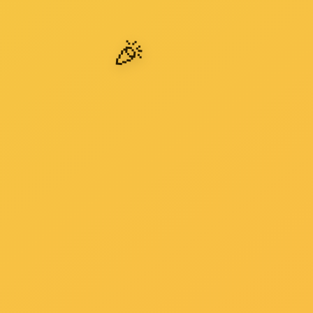
商务车龙8-long8·(国际)唯一官方网站
联系龙8-long8·(国际)唯一官方网站
电话号码：
021-69893008
手机号码：
13122570965
手机号码：
13040634556
地址：
上海市嘉定区曹安公路威隆大厦1718号609室
考斯特
您的位置：
龙8long8
>>
上海包车
>>
考斯特
品牌：
全部