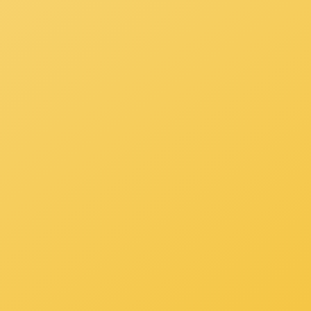
轿车龙8-long8·(国际)唯一官方网站
商务车龙8-long8·(国际)唯一官方网站